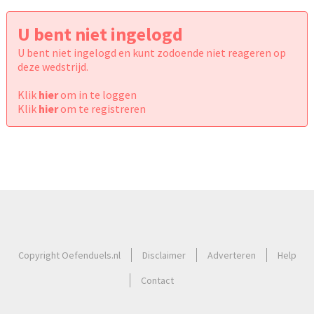
U bent niet ingelogd
U bent niet ingelogd en kunt zodoende niet reageren op
deze wedstrijd.
Klik
hier
om in te loggen
Klik
hier
om te registreren
Copyright Oefenduels.nl
Disclaimer
Adverteren
Help
Contact