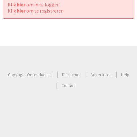
Klik
hier
om in te loggen
Klik
hier
om te registreren
Copyright Oefenduels.nl
Disclaimer
Adverteren
Help
Contact