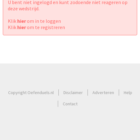
U bent niet ingelogd en kunt zodoende niet reageren op
deze wedstrijd.
Klik
hier
om in te loggen
Klik
hier
om te registreren
Copyright Oefenduels.nl
Disclaimer
Adverteren
Help
Contact