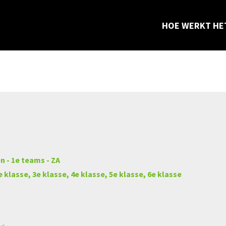
Aangeboden wedstrijd
HOE WERKT HE
n - 1e teams - ZA
e klasse, 3e klasse, 4e klasse, 5e klasse, 6e klasse