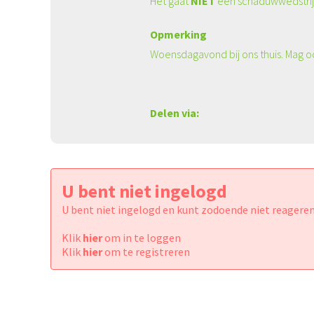
Het gaat
NIET
een schaduwwedstri
Opmerking
Woensdagavond bij ons thuis. Mag o
Delen via:
U bent niet ingelogd
U bent niet ingelogd en kunt zodoende niet reageren
Klik
hier
om in te loggen
Klik
hier
om te registreren