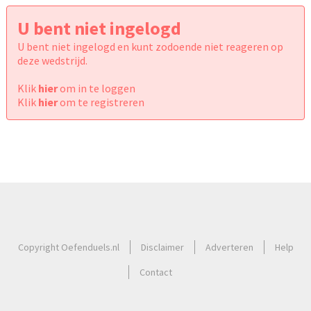
U bent niet ingelogd
U bent niet ingelogd en kunt zodoende niet reageren op
deze wedstrijd.
Klik
hier
om in te loggen
Klik
hier
om te registreren
Copyright Oefenduels.nl
Disclaimer
Adverteren
Help
Contact