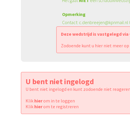
Het gaat
NIET
een schaduwwedstri
Opmerking
Contact: c.denbreejen@kpnmail.nl
Deze wedstrijd is vastgelegd via
Zodoende kunt u hier niet meer op
U bent niet ingelogd
U bent niet ingelogd en kunt zodoende niet reageren
Klik
hier
om in te loggen
Klik
hier
om te registreren