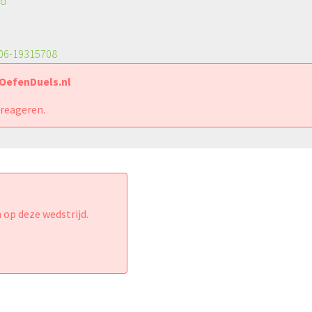
jd
 06-19315708
 OefenDuels.nl
 reageren.
 op deze wedstrijd.