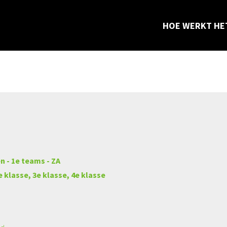
Aangeboden wedstrijd
HOE WERKT HE
n - 1e teams - ZA
e klasse, 3e klasse, 4e klasse