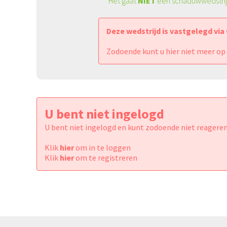
Het gaat
NIET
een schaduwwedstri
Deze wedstrijd is vastgelegd via
Zodoende kunt u hier niet meer op
U bent niet ingelogd
U bent niet ingelogd en kunt zodoende niet reageren
Klik
hier
om in te loggen
Klik
hier
om te registreren