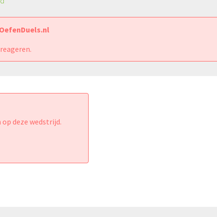
jd
 OefenDuels.nl
 reageren.
 op deze wedstrijd.