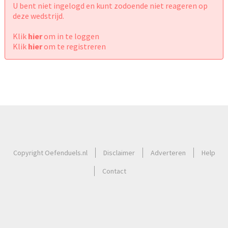
U bent niet ingelogd en kunt zodoende niet reageren op
deze wedstrijd.
Klik
hier
om in te loggen
Klik
hier
om te registreren
Copyright Oefenduels.nl
Disclaimer
Adverteren
Help
Contact