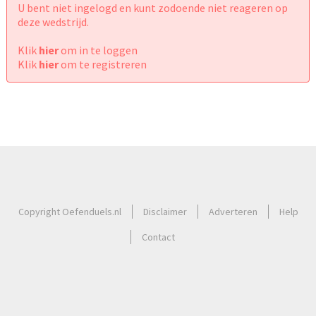
U bent niet ingelogd en kunt zodoende niet reageren op
deze wedstrijd.
Klik
hier
om in te loggen
Klik
hier
om te registreren
Copyright Oefenduels.nl
Disclaimer
Adverteren
Help
Contact