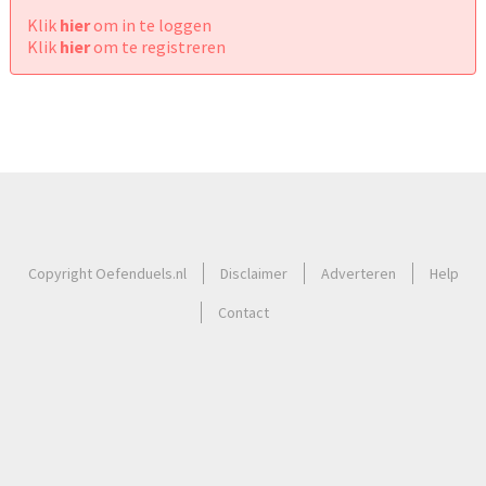
Klik
hier
om in te loggen
Klik
hier
om te registreren
Copyright Oefenduels.nl
Disclaimer
Adverteren
Help
Contact